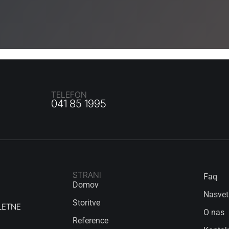
TELEFON
041 85 1995
STRANI
Faq
Domov
Nasvet
Storitve
LETNE
O nas
Reference