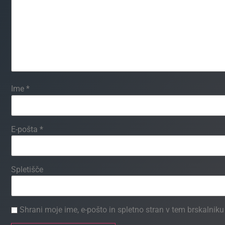
Ime
*
E-pošta
*
Spletišče
Shrani moje ime, e-pošto in spletno stran v tem brskalnik