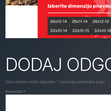
DODAJ ODG
Vaš e-naslov ne bo objavljen.
*
označuje zahtevana polja
Komentar
*