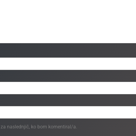
u za naslednjič, ko bom komentiral/a.